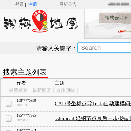
|
登录
注册
最新公告
🚅🚋🚋🚋🚋_
钢构云计算
请输入关键字：
搜索主题列表
作者
主题
最新发表
最新回复
最多回帖
158****5399
CAD带坐标点导Tekla自动建模
2022/1/4
185****7985
ssbimcad 轻钢节点最后一步报
2021/8/22
136****1263