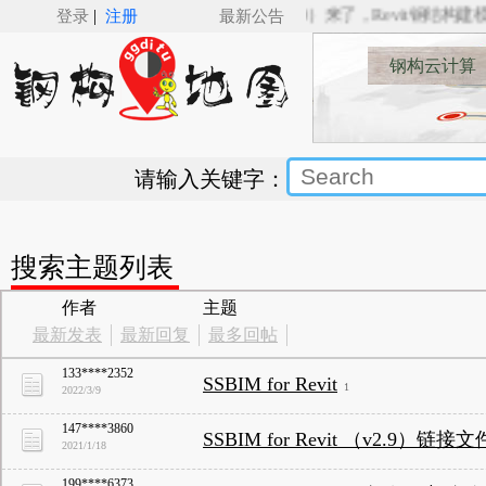
|
🚅🚋🚋🚋🚋___SSBIM for Revit（v5.0）来了，Revit钢结构建模新
登录
注册
最新公告
钢构云计算
请输入关键字：
搜索主题列表
作者
主题
最新发表
最新回复
最多回帖
133****2352
SSBIM for Revit
1
2022/3/9
147****3860
SSBIM for Revit （v2.9）链
2021/1/18
199****6373