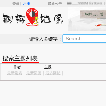
|
登录
注册
最新公告
🚅🚋🚋🚋🚋___SSBIM for Revi
钢构云计算
请输入关键字：
搜索主题列表
作者
主题
最新发表
最新回复
最多回帖